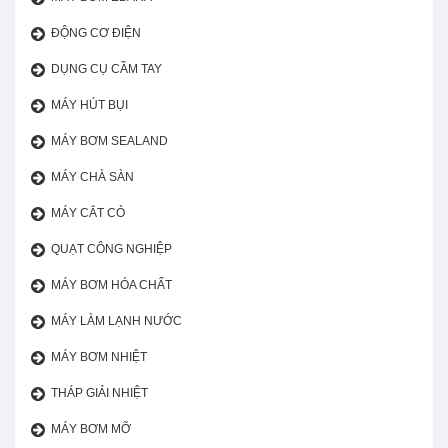
ĐỘNG CƠ ĐIỆN
DỤNG CỤ CẦM TAY
MÁY HÚT BỤI
MÁY BƠM SEALAND
MÁY CHÀ SÀN
MÁY CẮT CỎ
QUẠT CÔNG NGHIỆP
MÁY BƠM HÓA CHẤT
MÁY LÀM LẠNH NƯỚC
MÁY BƠM NHIỆT
THÁP GIẢI NHIỆT
MÁY BƠM MỠ