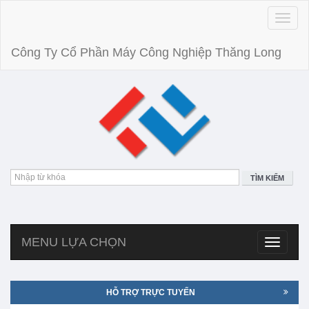
Toggle
naviga
Công Ty Cổ Phần Máy Công Nghiệp Thăng Long
TÌM KIẾM
MENU LỰA CHỌN
Toggle
navigatio
HỖ TRỢ TRỰC TUYẾN