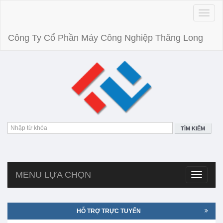
Toggle
naviga
Công Ty Cổ Phần Máy Công Nghiệp Thăng Long
TÌM KIẾM
MENU LỰA CHỌN
Toggle
navigatio
HỖ TRỢ TRỰC TUYẾN