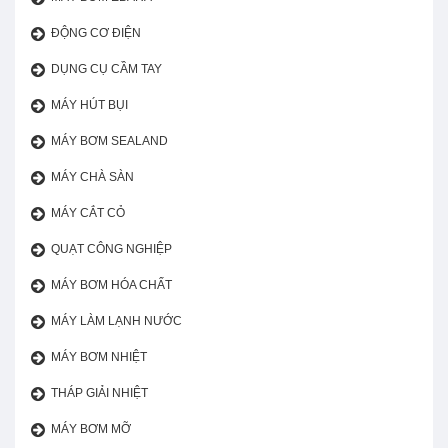
ĐỘNG CƠ ĐIỆN
DỤNG CỤ CẦM TAY
MÁY HÚT BỤI
MÁY BƠM SEALAND
MÁY CHÀ SÀN
MÁY CẮT CỎ
QUẠT CÔNG NGHIỆP
MÁY BƠM HÓA CHẤT
MÁY LÀM LẠNH NƯỚC
MÁY BƠM NHIỆT
THÁP GIẢI NHIỆT
MÁY BƠM MỠ