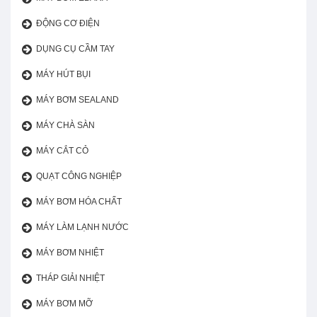
ĐỘNG CƠ ĐIỆN
DỤNG CỤ CẦM TAY
MÁY HÚT BỤI
MÁY BƠM SEALAND
MÁY CHÀ SÀN
MÁY CẮT CỎ
QUẠT CÔNG NGHIỆP
MÁY BƠM HÓA CHẤT
MÁY LÀM LẠNH NƯỚC
MÁY BƠM NHIỆT
THÁP GIẢI NHIỆT
MÁY BƠM MỠ