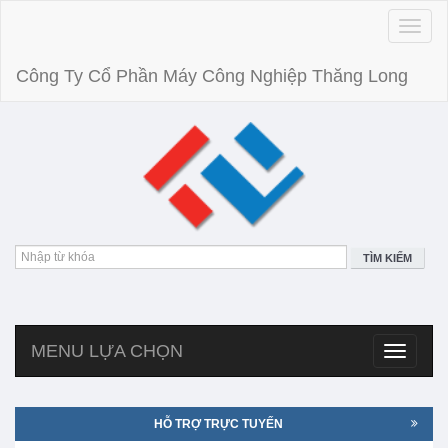
Toggle
naviga
Công Ty Cổ Phần Máy Công Nghiệp Thăng Long
TÌM KIẾM
MENU LỰA CHỌN
Toggle
navigatio
HỖ TRỢ TRỰC TUYẾN