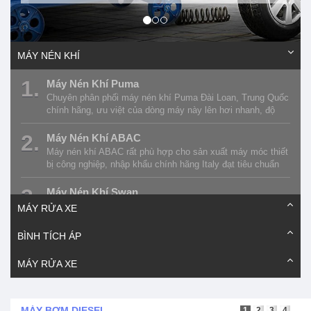
MÁY NÉN KHÍ
1.
Máy Nén Khí Puma
Chuyên phân phối máy nén khí Puma Đài Loan, Trung Quốc
chính hãng, ưu việt của dòng máy này lên hơi nhanh, độ
bền cao, bình chứa dày dặn, dễ dàng bảo dưỡng
2.
Máy Nén Khí ABAC
Máy nén khí ABAC rất phù hợp cho sản xuất máy móc thiết
bị công nghiệp, nhập khẩu chính hãng Italy đạt tiêu chuẩn
chất lượng cao của EU, giá thành cạnh tranh
3.
Máy Nén Khí Swan
Chúng tôi chuyên phân phối máy nén khí Swan Đài Loan, có
MÁY RỬA XE
chế độ bảo vệ môi trường, không cần châm dầu bôi trơn,
chất lượng khí nén sạch, giá thành hợp lí nhất 2017
BÌNH TÍCH ÁP
4.
Máy Nén Khí Fusheng
Đơn vị phân phối máy nén khí Fusheng nhập khẩu Đài Loan
MÁY RỬA XE
chính hãng số #1 thị trường Hà Nội, được ứng dụng trong
hầu hết các ngành công nghiệp, in ấn, bao bì
5.
Máy Nén Khí Pegasus
MÁY BƠM DIESEL
1
2
3
4