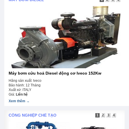
Chuyên phân phối máy nén khí Pegasus giá rẻ nhất thị
trường với chế độ hậu mãi, bảo hành chuyên nghiệp,
Pegasus được ưa chuộng bởi khả năng lên hơi nhanh, độ
ồn thấp
Máy bơm cứu hoả Diesel động cơ Iveco 152Kw
Hãng sản xuất: Iveco
Bảo hành: 12 Tháng
Xuất xứ: ITALY
Giá:
Liên hệ
Xem thêm →
CÔNG NGHIỆP CHẾ TẠO
1
2
3
4