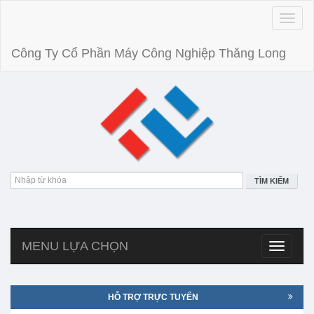
Toggle
naviga
Công Ty Cổ Phần Máy Công Nghiệp Thăng Long
TÌM KIẾM
MENU LỰA CHỌN
Toggle
navigatio
HỖ TRỢ TRỰC TUYẾN