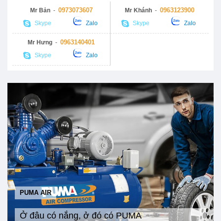
0973073607
0963123900
Mr Bản
-
Mr Khánh
-
Skype
Zalo
Skype
Zalo
0963140401
Mr Hưng
-
Skype
Zalo
PUMA AIR
Ở đâu có nắng, ở đó có PUMA