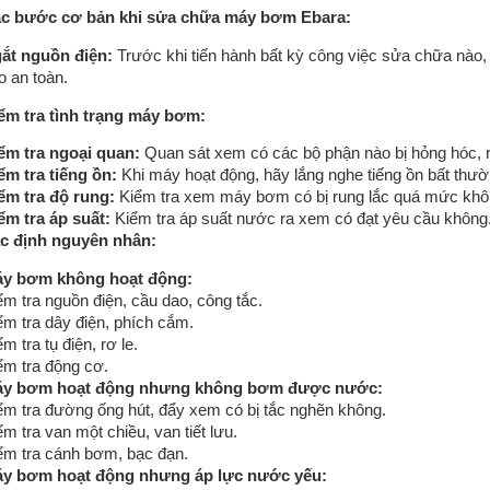
biết?
c bước cơ bản khi sửa chữa máy bơm Ebara:
ắt nguồn điện:
Trước khi tiến hành bất kỳ công việc sửa chữa nào
o an toàn.
ểm tra tình trạng máy bơm:
Bơm chìm giếng khoan
Máy bơm trục đứng
ểm tra ngoại quan:
Quan sát xem có các bộ phận nào bị hỏng hóc, rò
Bơm nước thải
Bơm ly tâm
ểm tra tiếng ồn:
Khi máy hoạt động, hãy lắng nghe tiếng ồn bất thường
Máy bơm công nghiệp
Máy bơm chữa cháy
ểm tra độ rung:
Kiểm tra xem máy bơm có bị rung lắc quá mức khô
Máy bơm tăng áp
Máy bơm nước thải
ểm tra áp suất:
Kiểm tra áp suất nước ra xem có đạt yêu cầu không
c định nguyên nhân:
Máy bơm nước gia đình
Máy bơm đầu rời
y bơm không hoạt động:
ểm tra nguồn điện, cầu dao, công tắc.
ểm tra dây điện, phích cắm.
m tra tụ điện, rơ le.
ểm tra động cơ.
y bơm hoạt động nhưng không bơm được nước:
ểm tra đường ống hút, đẩy xem có bị tắc nghẽn không.
ểm tra van một chiều, van tiết lưu.
ểm tra cánh bơm, bạc đạn.
y bơm hoạt động nhưng áp lực nước yếu: