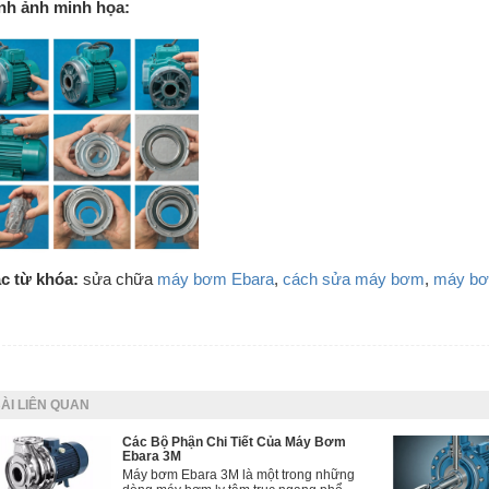
nh ảnh minh họa:
MÁY BƠM NHIỆT
THÁP GIẢI NHIỆT
c từ khóa:
sửa chữa
máy bơm Ebara
,
cách sửa máy bơm
,
máy b
ĐỘNG CƠ DIESEL
MÁY XÂY DỰNG
ÀI LIÊN QUAN
Các Bộ Phận Chi Tiết Của Máy Bơm
Ebara 3M
Máy bơm Ebara 3M là một trong những