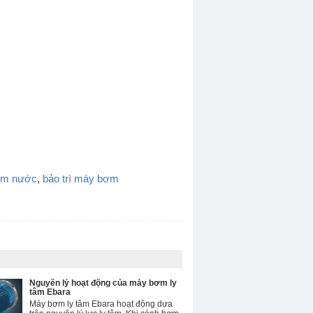
Bơm màng khí nén
Máy bơm dầu
Bơm trục vít
MÁY BƠM MỠ
ơm nước
,
bảo trì máy bơm
Nguyên lý hoạt động của máy bơm ly
tâm Ebara
Máy bơm ly tâm Ebara hoạt động dựa