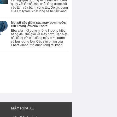
trên nguyên lý lực ly tâm. Khi cánh bơm
quay với tốc độ cao, chất lỏng được hút
vào tâm của bánh công tác. Do tác dụng
của lực ly tâm, chất lỏng sẽ bị đẩy văng
ra phía ngoài, tạo thành một áp suất lớn
và đẩy chất lỏng đi qua ống đẩy.
Một số đặc điểm của máy bơm nước
lưu lượng lớn của Ebara
Ebara là một trong những thương hiệu
hàng đầu thế giới về máy bơm, đặc biệt
nổi tiếng với các dòng máy bơm nước
có lưu lượng lớn. Các sản phẩm của
Ebara được ứng dụng rộng rãi trong
nhiều lĩnh vực như công nghiệp, nông
nghiệp, xây dựng và cấp thoát nước.
MÁY RỬA XE