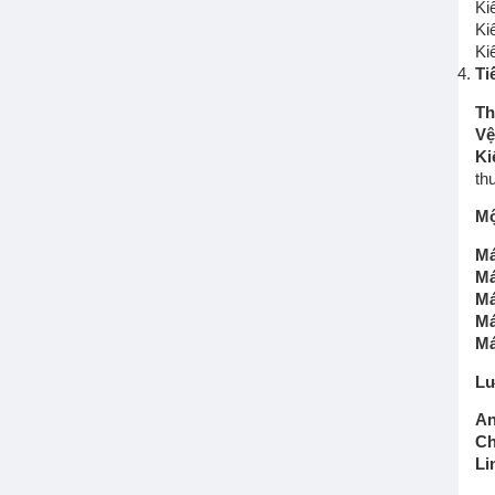
Ki
MÁY HÚT BỤI
Ki
Ki
Ti
Th
Vệ
Ki
th
Mộ
Má
Má
Má
Má
Má
Lư
An
Ch
Li