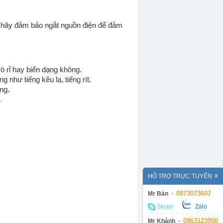
, hãy đảm bảo ngắt nguồn điện để đảm
Động cơ điện Teco
 rỉ hay biến dạng không.
Động cơ điện Elektrim
 như tiếng kêu lạ, tiếng rít.
Động cơ điện ATT
ng.
Motor Giảm Tốc Tunglee
.
DỤNG CỤ CẦM TAY
HỖ TRỢ TRỰC TUYẾN
0973073607
Mr Bản
-
Skype
Zalo
0963123900
Mr Khánh
-