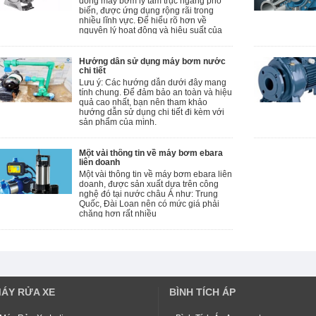
dòng máy bơm ly tâm trục ngang phổ
biến, được ứng dụng rộng rãi trong
nhiều lĩnh vực. Để hiểu rõ hơn về
nguyên lý hoạt động và hiệu suất của
Pa lăng điện
máy bơm này, chúng ta cùng tìm hiểu về
Máy cắt sắt
các bộ phận cấu thành nên nó.
Hướng dẫn sử dụng máy bơm nước
Máy uốn sắt
chi tiết
Lưu ý: Các hướng dẫn dưới đây mang
Máy đầm thước
tính chung. Để đảm bảo an toàn và hiệu
quả cao nhất, bạn nên tham khảo
Máy cắt bê tông
hướng dẫn sử dụng chi tiết đi kèm với
sản phẩm của mình.
Một vài thông tin về máy bơm ebara
liên doanh
Một vài thông tin về máy bơm ebara liên
doanh, được sản xuất dựa trên công
nghệ đó tại nước châu Á như: Trung
Quốc, Đài Loan nên có mức giá phải
chăng hơn rất nhiều
ÁY RỬA XE
BÌNH TÍCH ÁP