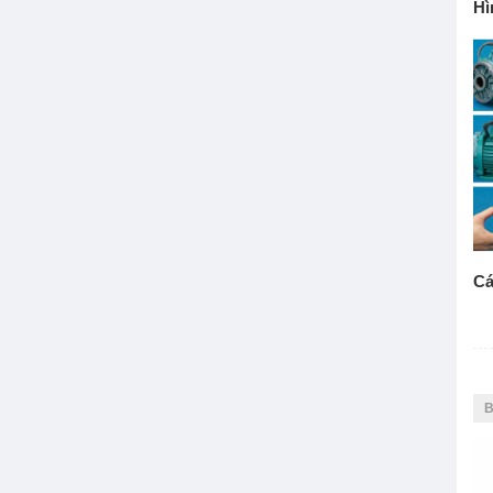
Hì
MÁY LÀM LẠNH NƯỚC
Cá
MÁY BƠM NHẬP KHẨU
B