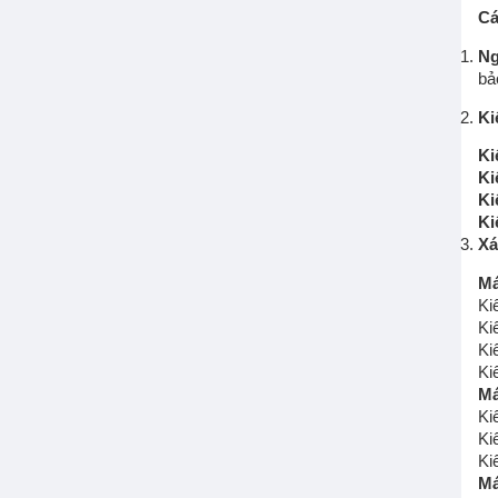
Cá
Ng
bả
Ki
Bơm chìm nước thải
Ki
Máy bơm bùn
Ki
Máy bơm hố móng
Ki
Bơm chìm cắt rác
Ki
Xá
Máy thổi khí
Má
Ki
Ki
Kiể
Ki
Má
Ki
Ki
Ki
Má