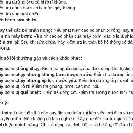
ểm tra đường ống có bị rò rỉ không.
MÁY BƠM SEALAND
MÁY CHÀ SÀN
ểm tra cánh bơm có bị mòn, gãy không.
ểm tra van một chiều.
ến hành sửa chữa:
ay thế các bộ phận hỏng:
Nếu phát hiện các bộ phận bị hỏng, hãy t
 sinh máy bơm:
Vệ sinh các bộ phận của máy bơm, đặc biệt là ph
ểm tra lại:
Sau khi sửa chữa, hãy kiểm tra lại toàn bộ hệ thống để 
ường.
Máy bơm hỏa tiễn
t số lỗi thường gặp và cách khắc phục:
Máy bơm cứu hỏa
Máy bơm chìm
y bơm không chạy:
Kiểm tra nguồn điện, cầu dao, công tắc, tụ điện,
Bơm chân không
y bơm chạy nhưng không bơm được nước:
Kiểm tra đường ống 
y bơm chạy nhưng áp lực nước yếu:
Kiểm tra đường ống, cánh b
Bơm đa tầng cánh
QUẠT CÔNG NGHIỆP
y bơm bị rò rỉ:
Kiểm tra gioăng, phớt, các mối nối.
y bơm bị quá nhiệt:
Kiểm tra động cơ, kiểm tra lượng nước làm má
u ý:
 toàn:
Luôn tuân thủ các quy định an toàn khi làm việc với điện và 
uyên môn:
Nếu không có kinh nghiệm, hãy nhờ đến sự trợ giúp của 
nh kiện chính hãng:
Chỉ sử dụng các linh kiện chính hãng để đảm 