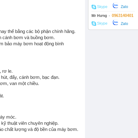
Skype
Zalo
MÁY CẮT CỎ
0963140401
Mr Hưng
-
Skype
Zalo
hay thế bằng các bộ phận chính hãng.
ần cánh bơm và buồng bơm.
đảm bảo máy bơm hoạt động bình
 rơ le.
hút, đẩy, cánh bơm, bạc đạn.
ơm, van một chiều.
MÁY BƠM HÓA CHẤT
t.
máy móc.
kỹ thuật viên chuyên nghiệp.
bảo chất lượng và độ bền của máy bơm.
Bơm định lượng
Bơm bánh răng