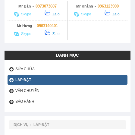
0973073607
0963123900
Mr Bản
-
Mr Khánh
-
Skype
Zalo
Skype
Zalo
0963140401
Mr Hưng
-
Skype
Zalo
DANH MỤC
SỬA CHỮA
LẮP ĐẶT
VẬN CHUYỂN
BẢO HÀNH
DỊCH VỤ
LẮP ĐẶT