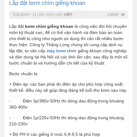
Lắp đặt bơm chìm giếng khoan
TUESDAY - 11 / 08 / 2015
|
BY:
HIỆP
23609
Lắp đặt
bơm chìm giếng khoan
là công việc đòi hỏi chuyên
môn kỹ thuật cao, để có thể vận hành và đảm bảo an toàn
cho thiết bị cũng như người sử dụng thì cần rất nhiều bước
thực hiện. Công ty Thăng Long chúng tôi cung cấp dịch vụ
lắp đặt, tư vấn cấp
máy bơm
chìm giếng khoan công nghiệp
và dân dụng tại Hà Nội và các tỉnh lân cận, sau đây là một số
bước chuẩn bị và hướng dẫn chi tiết của kỹ thuật:
Bước chuẩn bị
+ Điện áp: các bạn phải đo điện áp cho phù hợp công suất
thiết kế, điều này sẽ giúp tăng đáng kể tuổi thọ bơm sau này.
- Điện 3p/380v-50Hz thì dòng dao động trong khoảng
360-400v
- Điện 1p/220v-50Hz thì dòng dao động trong khoảng
210-230v
+ Độ PH ở các giếng ở mức 6,8-8,5 là phù hợp