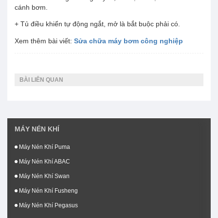
cánh bơm.
+ Tủ điều khiển tự động ngắt, mở là bắt buộc phải có.
Xem thêm bài viết:
Sửa chữa máy bơm công nghiệp
BÀI LIÊN QUAN
MÁY NÉN KHÍ
Máy Nén Khí Puma
Máy Nén Khí ABAC
Máy Nén Khí Swan
Máy Nén Khí Fusheng
Máy Nén Khí Pegasus