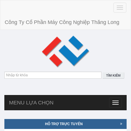
Toggle
naviga
Công Ty Cổ Phần Máy Công Nghiệp Thăng Long
TÌM KIẾM
MENU LỰA CHỌN
Toggle
navigatio
HỖ TRỢ TRỰC TUYẾN