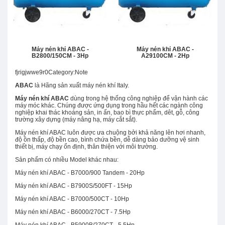
Máy nén khí ABAC -
Máy nén khí ABAC -
B2800/150CM - 3Hp
A29100CM - 2Hp
fjrigjwwe9r0Category:Note
ABAC
là Hãng sản xuất máy nén khí Italy.
Máy nén khí ABAC
dùng trong hệ thống công nghiệp để vận hành các
máy móc khác. Chúng được ứng dụng trong hầu hết các ngành công
nghiệp khai thác khoáng sản, in ấn, bao bì thực phẩm, dêt, gỗ, công
trường xây dựng (máy nâng hạ, máy cắt sắt).
Máy nén khí ABAC luôn được ưa chuộng bởi khả năng lên hơi nhanh,
độ ồn thấp, độ bền cao, bình chứa bền, dễ dàng bảo dưỡng vệ sinh
thiết bị, máy chạy ổn định, thân thiện với môi trường.
Sản phẩm có nhiều Model khác nhau:
Máy nén khí ABAC - B7000/900 Tandem - 20Hp
Máy nén khí ABAC - B7900S/500FT - 15Hp
Máy nén khí ABAC - B7000/500CT - 10Hp
Máy nén khí ABAC - B6000/270CT - 7.5Hp