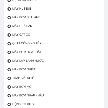
DỤNG CỤ CẦM TAY
MÁY HÚT BỤI
MÁY BƠM SEALAND
MÁY CHÀ SÀN
MÁY CẮT CỎ
QUẠT CÔNG NGHIỆP
MÁY BƠM HÓA CHẤT
MÁY LÀM LẠNH NƯỚC
MÁY BƠM NHIỆT
THÁP GIẢI NHIỆT
MÁY BƠM MỠ
MÁY BƠM NHẬP KHẨU
ĐỘNG CƠ DIESEL