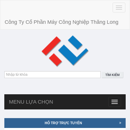
Toggle
naviga
Công Ty Cổ Phần Máy Công Nghiệp Thăng Long
TÌM KIẾM
MENU LỰA CHỌN
Toggle
navigatio
HỖ TRỢ TRỰC TUYẾN