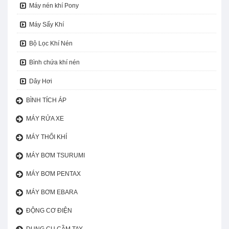
Máy nén khí Pony
Máy Sấy Khí
Bộ Lọc Khí Nén
Bình chứa khí nén
Dây Hơi
BÌNH TÍCH ÁP
MÁY RỬA XE
MÁY THỔI KHÍ
MÁY BƠM TSURUMI
MÁY BƠM PENTAX
MÁY BƠM EBARA
ĐỘNG CƠ ĐIỆN