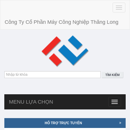
Toggle
naviga
Công Ty Cổ Phần Máy Công Nghiệp Thăng Long
TÌM KIẾM
MENU LỰA CHỌN
Toggle
navigatio
HỖ TRỢ TRỰC TUYẾN