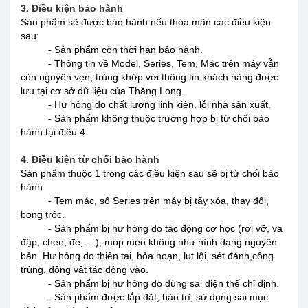
3. Điều kiện bảo hành
Sản phẩm sẽ được bảo hành nếu thỏa mãn các điều kiện
sau:
- Sản phẩm còn thời hạn bảo hành.
- Thông tin về Model, Series, Tem, Mác trên máy vẫn
còn nguyên vẹn, trùng khớp với thông tin khách hàng được
lưu tại cơ sở dữ liệu của Thăng Long.
- Hư hỏng do chất lượng linh kiện, lỗi nhà sản xuất.
- Sản phẩm không thuộc trường hợp bị từ chối bảo
hành tại điều 4.
4. Điều kiện từ chối bảo hành
Sản phẩm thuộc 1 trong các điều kiện sau sẽ bị từ chối bảo
hành
- Tem mác, số Series trên máy bị tẩy xóa, thay đổi,
bong tróc.
- Sản phẩm bị hư hỏng do tác động cơ học (rơi vỡ, va
đập, chèn, đè,… ), móp méo không như hình dạng nguyên
bản. Hư hỏng do thiên tai, hỏa hoạn, lụt lội, sét đánh,công
trùng, động vật tác động vào.
- Sản phẩm bị hư hỏng do dùng sai điện thế chỉ định.
- Sản phẩm được lắp đặt, bảo trì, sử dụng sai mục