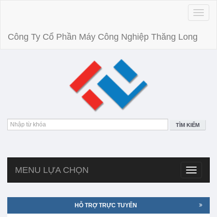
Toggle
naviga
Công Ty Cổ Phần Máy Công Nghiệp Thăng Long
TÌM KIẾM
MENU LỰA CHỌN
Toggle
navigatio
HỖ TRỢ TRỰC TUYẾN