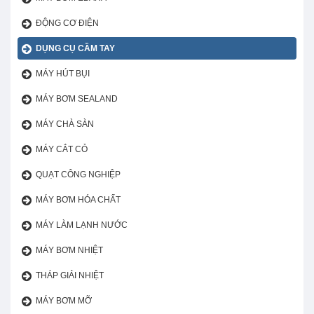
ĐỘNG CƠ ĐIỆN
DỤNG CỤ CẦM TAY
MÁY HÚT BỤI
MÁY BƠM SEALAND
MÁY CHÀ SÀN
MÁY CẮT CỎ
QUẠT CÔNG NGHIỆP
MÁY BƠM HÓA CHẤT
MÁY LÀM LẠNH NƯỚC
MÁY BƠM NHIỆT
THÁP GIẢI NHIỆT
MÁY BƠM MỠ