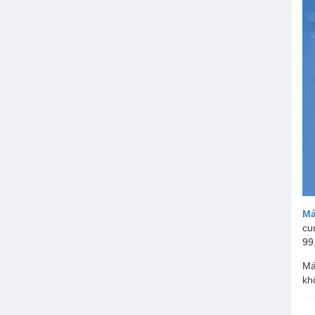
Máy bơm chữa cháy Tohatsu
Máy bơm chữa cháy Diesel
Máy bơm Shinmaywa
Máy bơm Wilo
Máy bơm Saer
Má
cu
99
Má
kh