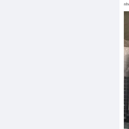
nh
Bơm chìm nước thải
Máy bơm bùn
Máy bơm hố móng
Bơm chìm cắt rác
Máy thổi khí