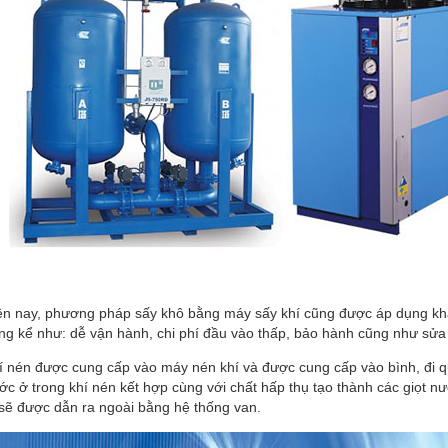
MÁY BƠM NHIỆT
THÁP GIẢI NHIỆT
ện nay, phương pháp sấy khô bằng máy sấy khí cũng được áp dụng kh
ng kể như: dễ vận hành, chi phí đầu vào thấp, bảo hành cũng như sửa
ĐỘNG CƠ DIESEL
MÁY XÂY DỰNG
í nén được cung cấp vào máy nén khí và được cung cấp vào bình, đi q
ớc ở trong khí nén kết hợp cùng với chất hấp thụ tạo thành các giọt 
 sẽ được dẫn ra ngoài bằng hệ thống van.