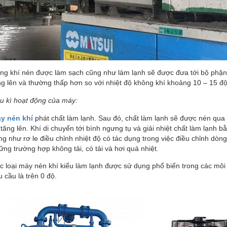
MÁY BƠM SEALAND
MÁY CHÀ SÀN
ng khí nén được làm sạch cũng như làm lạnh sẽ được đưa tới bộ phận tr
ng lên và thường thấp hơn so với nhiệt độ không khí khoảng 10 – 15 độ
Máy bơm hỏa tiễn
Máy bơm cứu hỏa
u kì hoạt động của máy:
Máy bơm chìm
y nén khí
phát chất làm lạnh. Sau đó, chất làm lạnh sẽ được nén qua
Bơm chân không
 tăng lên. Khí di chuyển tới bình ngưng tụ và giải nhiệt chất làm lạnh b
Bơm đa tầng cánh
ng như rơ le điều chỉnh nhiệt độ có tác dụng trong việc điều chỉnh dòn
QUẠT CÔNG NGHIỆP
ững trường hợp không tải, có tải và hơi quá nhiệt.
c loại máy nén khí kiểu làm lạnh được sử dụng phổ biến trong các môi
u cầu là trên 0 độ.