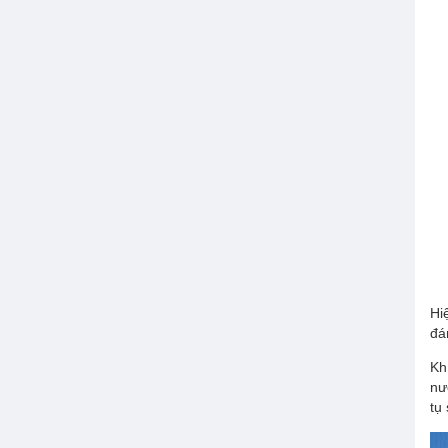
MÁY LÀM LẠNH NƯỚC
Hi
đá
MÁY BƠM NHẬP KHẨU
Kh
nư
tụ