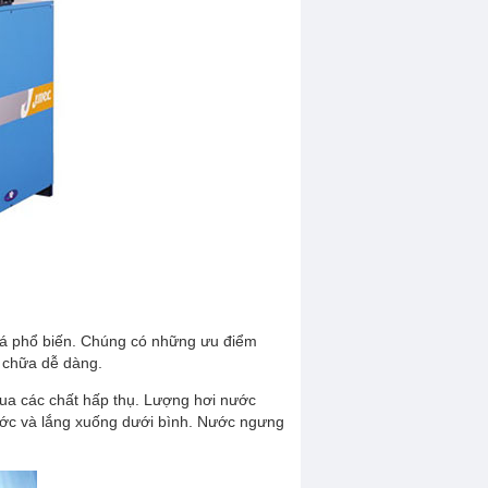
Bơm màng khí nén
Máy bơm dầu
Bơm trục vít
MÁY BƠM MỠ
á phổ biến. Chúng có những ưu điểm
 chữa dễ dàng.
ua các chất hấp thụ. Lượng hơi nước
nước và lắng xuống dưới bình. Nước ngưng