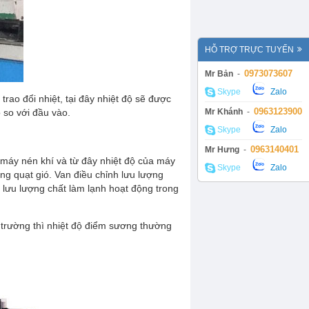
MÁY CẮT CỎ
HỖ TRỢ TRỰC TUYẾN
0973073607
Mr Bản
-
Skype
Zalo
ao đổi nhiệt, tại đây nhiệt độ sẽ được
0963123900
Mr Khánh
-
 so với đầu vào.
Skype
Zalo
0963140401
Mr Hưng
-
 máy nén khí và từ đây nhiệt độ của máy
Skype
Zalo
ằng quạt gió. Van điều chỉnh lưu lượng
g lưu lượng chất làm lạnh hoạt động trong
MÁY BƠM HÓA CHẤT
 trường thì nhiệt độ điểm sương thường
Bơm định lượng
Bơm bánh răng