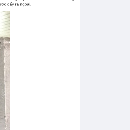
ược đẩy ra ngoài.
Động cơ điện Teco
Động cơ điện Elektrim
Động cơ điện ATT
Motor Giảm Tốc Tunglee
DỤNG CỤ CẦM TAY