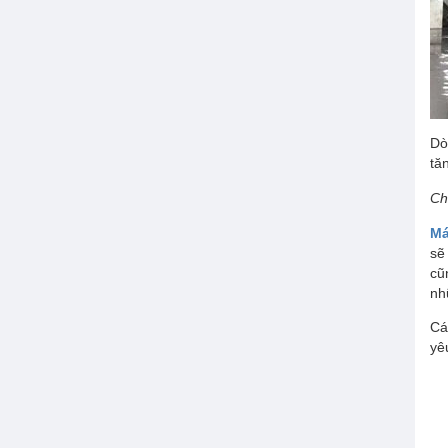
MÁY HÚT BỤI
Dò
tă
Ch
Má
sẽ
cũ
nh
Cá
yê