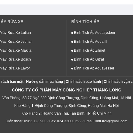
ÁY RỬA XE
BÌNH TÍCH ÁP
Máy Rửa Xe Lutian
Bình Tích Áp Aquasystem
Máy Rửa Xe Jetman
Bình Tích Áp Aquafill
Máy Rửa Xe Makita
Bình Tích Áp Zilmet
Máy Rửa Xe Bosch
Bình Tích Áp Gitral
Máy Rửa Xe Lavor
Bình Tích Áp Aquavessel
 sách bảo mật
|
Hướng dẫn mua hàng
|
Chính sách bảo hành
|
Chính sách vận 
CÔNG TY CỔ PHẦN MÁY CÔNG NGHIỆP THĂNG LONG
Văn Phòng: Số 77 Ngõ 230 Định Công Thượng, Định Công, Hoàng Mai, Hà Nội
Kho Hàng 1: Định Công Thượng, Định Công, Hoàng Mai, Hà Nội
Kho Hàng 2: Hoàng Văn Thụ, Tân Bình, TP Hồ Chí Minh
Điện thoạị: 0963 123 900 / Fax: 024 32000 699 / Email: kdtl369@gmail.com