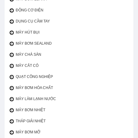
ĐỘNG CƠ ĐIỆN
DỤNG CỤ CẦM TAY
MÁY HÚT BỤI
MÁY BƠM SEALAND
MÁY CHÀ SÀN
MÁY CẮT CỎ
QUẠT CÔNG NGHIỆP
MÁY BƠM HÓA CHẤT
MÁY LÀM LẠNH NƯỚC
MÁY BƠM NHIỆT
THÁP GIẢI NHIỆT
MÁY BƠM MỠ