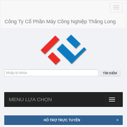
Toggle
naviga
Công Ty Cổ Phần Máy Công Nghiệp Thăng Long
TÌM KIẾM
MENU LỰA CHỌN
Toggle
navigatio
HỖ TRỢ TRỰC TUYẾN