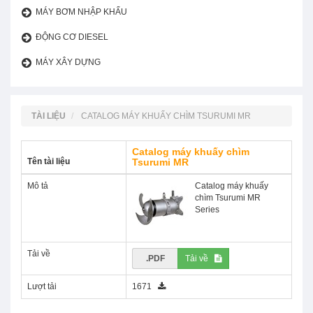
MÁY BƠM NHẬP KHẨU
ĐỘNG CƠ DIESEL
MÁY XÂY DỰNG
TÀI LIỆU
CATALOG MÁY KHUẤY CHÌM TSURUMI MR
Catalog máy khuấy chìm
Tên tài liệu
Tsurumi MR
Mô tả
Catalog máy khuấy
chìm Tsurumi MR
Series
Tải về
.PDF
Tải về
Lượt tải
1671