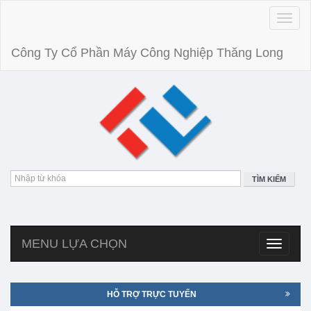
Toggle
naviga
Công Ty Cổ Phần Máy Công Nghiệp Thăng Long
TÌM KIẾM
MENU LỰA CHỌN
Toggle
navigatio
HỖ TRỢ TRỰC TUYẾN