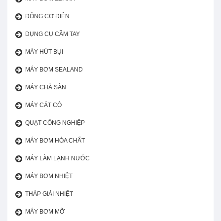
ĐỘNG CƠ ĐIỆN
DỤNG CỤ CẦM TAY
MÁY HÚT BỤI
MÁY BƠM SEALAND
MÁY CHÀ SÀN
MÁY CẮT CỎ
QUẠT CÔNG NGHIỆP
MÁY BƠM HÓA CHẤT
MÁY LÀM LẠNH NƯỚC
MÁY BƠM NHIỆT
THÁP GIẢI NHIỆT
MÁY BƠM MỠ