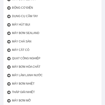
ĐỘNG CƠ ĐIỆN
DỤNG CỤ CẦM TAY
MÁY HÚT BỤI
MÁY BƠM SEALAND
MÁY CHÀ SÀN
MÁY CẮT CỎ
QUẠT CÔNG NGHIỆP
MÁY BƠM HÓA CHẤT
MÁY LÀM LẠNH NƯỚC
MÁY BƠM NHIỆT
THÁP GIẢI NHIỆT
MÁY BƠM MỠ