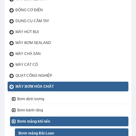
ĐỘNG CƠ ĐIỆN
DỤNG CỤ CẦM TAY
MÁY HÚT BỤI
MÁY BƠM SEALAND
MÁY CHÀ SÀN
MÁY CẮT CỎ
QUẠT CÔNG NGHIỆP
MÁY BƠM HÓA CHẤT
Bơm định lượng
Bơm bánh răng
Bơm màng khí nén
Bơm màng Đài Loan