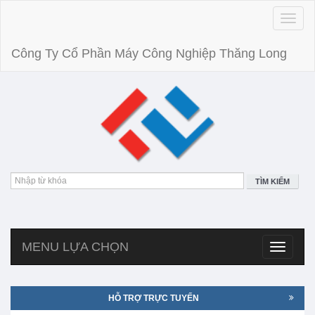
Toggle
naviga
Công Ty Cổ Phần Máy Công Nghiệp Thăng Long
TÌM KIẾM
MENU LỰA CHỌN
Toggle
navigatio
HỖ TRỢ TRỰC TUYẾN