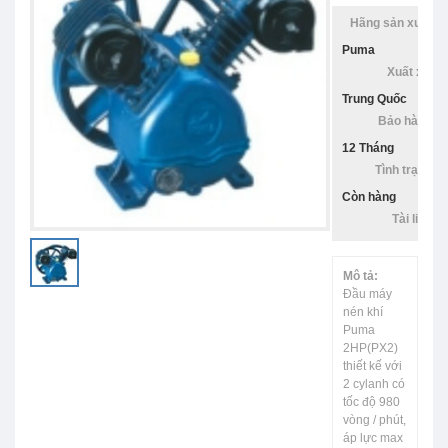
Hãng sản xuất:
Puma
Xuất xứ:
Trung Quốc
Bảo hàng:
12 Tháng
Tình trạng:
Còn hàng
Tài liệu:
Mô tả:
Đầu máy
nén khí
Puma
2HP(PX2)
thiết kế với
2 cylanh có
tốc độ 980
vòng / phút,
áp lực max