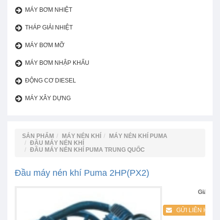
MÁY BƠM NHIỆT
THÁP GIẢI NHIỆT
MÁY BƠM MỠ
MÁY BƠM NHẬP KHẨU
ĐỘNG CƠ DIESEL
MÁY XÂY DỰNG
SẢN PHẨM
MÁY NÉN KHÍ
MÁY NÉN KHÍ PUMA
ĐẦU MÁY NÉN KHÍ
ĐẦU MÁY NÉN KHÍ PUMA TRUNG QUỐC
Đầu máy nén khí Puma 2HP(PX2)
Giá:
GỬI LIÊN HỆ