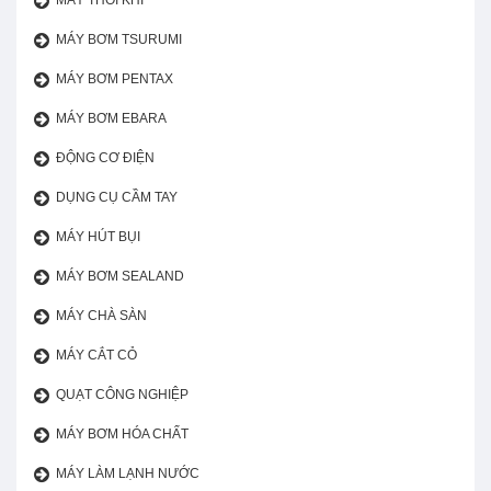
MÁY THỔI KHÍ
MÁY BƠM TSURUMI
MÁY BƠM PENTAX
MÁY BƠM EBARA
ĐỘNG CƠ ĐIỆN
DỤNG CỤ CẦM TAY
MÁY HÚT BỤI
MÁY BƠM SEALAND
MÁY CHÀ SÀN
MÁY CẮT CỎ
QUẠT CÔNG NGHIỆP
MÁY BƠM HÓA CHẤT
MÁY LÀM LẠNH NƯỚC