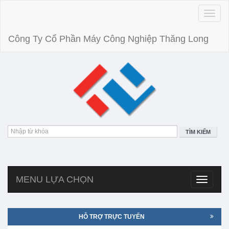
Toggle
naviga
Công Ty Cổ Phần Máy Công Nghiệp Thăng Long
TÌM KIẾM
MENU LỰA CHỌN
Toggle
navigatio
HỖ TRỢ TRỰC TUYẾN