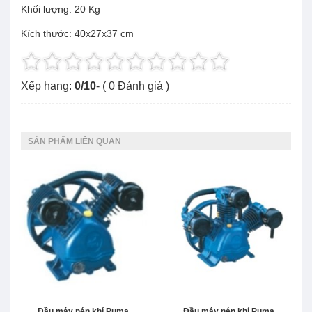
Khối lượng: 20 Kg
Kích thước: 40x27x37 cm
Xếp hạng:
0
/
10
- (
0
Đánh giá )
SẢN PHẨM LIÊN QUAN
Đầu máy nén khí Puma
Đầu máy nén khí Puma