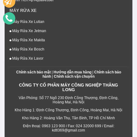
Bình Tích Áp Aquavessel
MÁY RỬA XE
Máy Rửa Xe Lutian
Máy Rửa Xe Jetman
Máy Rửa Xe Makita
Máy Rửa Xe Bosch
Máy Rửa Xe Lavor
Chính sách bảo mật
|
Hướng dẫn mua hàng
|
Chính sách bảo
hành
|
Chính sách vận chuyển
CÔNG TY CỔ PHẦN MÁY CÔNG NGHIỆP THĂNG
LONG
Văn Phòng: Số 77 Ngõ 230 Định Công Thượng, Định Công,
Hoàng Mai, Hà Nội
Kho Hàng 1: Định Công Thượng, Định Công, Hoàng Mai, Hà Nội
Kho Hàng 2: Hoàng Văn Thụ, Tân Bình, TP Hồ Chí Minh
Điện thoạị: 0963 123 900 / Fax: 024 32000 699 / Email:
kdtl369@gmail.com