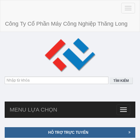
Toggle
naviga
Công Ty Cổ Phần Máy Công Nghiệp Thăng Long
TÌM KIẾM
MENU LỰA CHỌN
Toggle
navigatio
HỖ TRỢ TRỰC TUYẾN