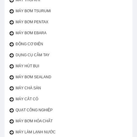
MÁY THỔI KHÍ
MÁY BƠM TSURUMI
MÁY BƠM PENTAX
MÁY BƠM EBARA
ĐỘNG CƠ ĐIỆN
DỤNG CỤ CẦM TAY
MÁY HÚT BỤI
MÁY BƠM SEALAND
MÁY CHÀ SÀN
MÁY CẮT CỎ
QUẠT CÔNG NGHIỆP
MÁY BƠM HÓA CHẤT
MÁY LÀM LẠNH NƯỚC