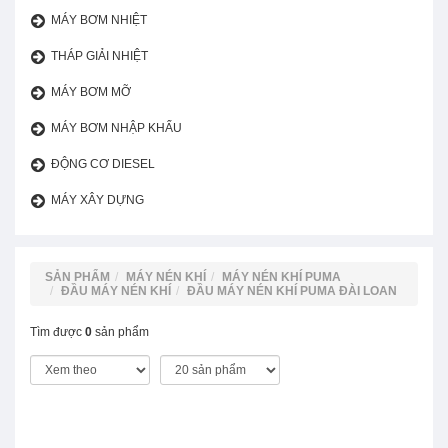
MÁY BƠM NHIỆT
THÁP GIẢI NHIỆT
MÁY BƠM MỠ
MÁY BƠM NHẬP KHẨU
ĐỘNG CƠ DIESEL
MÁY XÂY DỰNG
SẢN PHẨM
MÁY NÉN KHÍ
MÁY NÉN KHÍ PUMA
ĐẦU MÁY NÉN KHÍ
ĐẦU MÁY NÉN KHÍ PUMA ĐÀI LOAN
Tìm được
0
sản phẩm