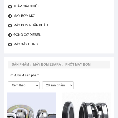
THÁP GIẢI NHIỆT
MÁY BƠM MỠ
MÁY BƠM NHẬP KHẨU
ĐỘNG CƠ DIESEL
MÁY XÂY DỰNG
SẢN PHẨM
MÁY BƠM EBARA
PHỚT MÁY BƠM
Tìm được
4
sản phẩm