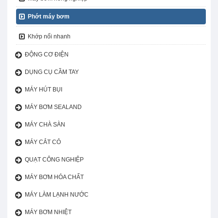
Phớt máy bơm
Khớp nối nhanh
ĐỘNG CƠ ĐIỆN
DỤNG CỤ CẦM TAY
MÁY HÚT BỤI
MÁY BƠM SEALAND
MÁY CHÀ SÀN
MÁY CẮT CỎ
QUẠT CÔNG NGHIỆP
MÁY BƠM HÓA CHẤT
MÁY LÀM LẠNH NƯỚC
MÁY BƠM NHIỆT