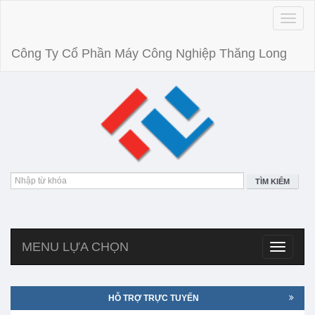
Toggle
naviga
Công Ty Cổ Phần Máy Công Nghiệp Thăng Long
TÌM KIẾM
MENU LỰA CHỌN
Toggle
navigatio
HỖ TRỢ TRỰC TUYẾN