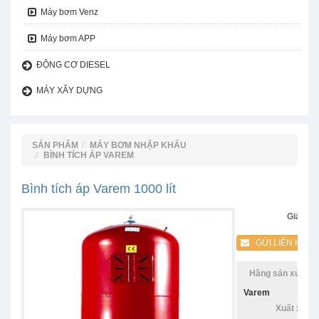
Máy bơm Venz
Máy bơm APP
ĐỘNG CƠ DIESEL
MÁY XÂY DỰNG
SẢN PHẨM
MÁY BƠM NHẬP KHẨU
BÌNH TÍCH ÁP VAREM
Bình tích áp Varem 1000 lít
Giá:
GỬI LIÊN HỆ
Hãng sản xuất:
Varem
Xuất xứ: