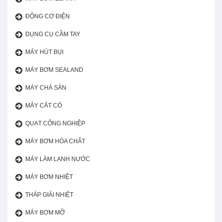
ĐỘNG CƠ ĐIỆN
DỤNG CỤ CẦM TAY
MÁY HÚT BỤI
MÁY BƠM SEALAND
MÁY CHÀ SÀN
MÁY CẮT CỎ
QUẠT CÔNG NGHIỆP
MÁY BƠM HÓA CHẤT
MÁY LÀM LẠNH NƯỚC
MÁY BƠM NHIỆT
THÁP GIẢI NHIỆT
MÁY BƠM MỠ