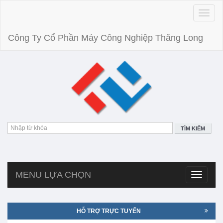
Toggle
naviga
Công Ty Cổ Phần Máy Công Nghiệp Thăng Long
TÌM KIẾM
MENU LỰA CHỌN
Toggle
navigatio
HỖ TRỢ TRỰC TUYẾN