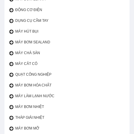
ĐỘNG CƠ ĐIỆN
DỤNG CỤ CẦM TAY
MÁY HÚT BỤI
MÁY BƠM SEALAND
MÁY CHÀ SÀN
MÁY CẮT CỎ
QUẠT CÔNG NGHIỆP
MÁY BƠM HÓA CHẤT
MÁY LÀM LẠNH NƯỚC
MÁY BƠM NHIỆT
THÁP GIẢI NHIỆT
MÁY BƠM MỠ