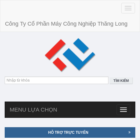
Toggle
naviga
Công Ty Cổ Phần Máy Công Nghiệp Thăng Long
TÌM KIẾM
MENU LỰA CHỌN
Toggle
navigatio
HỖ TRỢ TRỰC TUYẾN