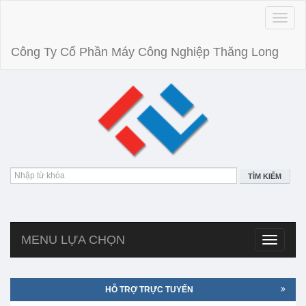
Toggle
naviga
Công Ty Cổ Phần Máy Công Nghiệp Thăng Long
TÌM KIẾM
MENU LỰA CHỌN
Toggle
navigatio
HỖ TRỢ TRỰC TUYẾN