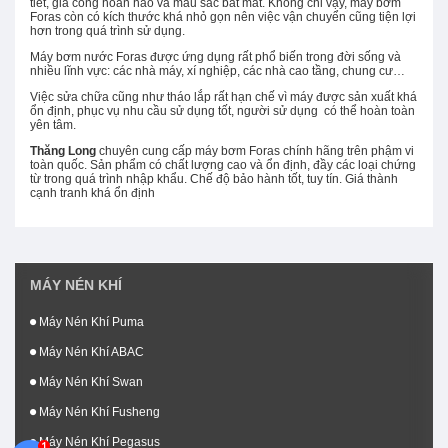
tiết, gia công hoàn hảo và màu sắc bắt mắt. Không chỉ vậy, máy bơm
Foras còn có kích thước khá nhỏ gọn nên việc vận chuyển cũng tiện lợi
hơn trong quá trình sử dụng.
Máy bơm nước Foras được ứng dụng rất phổ biến trong đời sống và
nhiều lĩnh vực: các nhà máy, xí nghiệp, các nhà cao tầng, chung cư…
Việc sửa chữa cũng như tháo lắp rất hạn chế vì máy được sản xuất khá
ổn định, phục vụ nhu cầu sử dụng tốt, người sử dụng có thể hoàn toàn
yên tâm.
Thăng Long
chuyên cung cấp máy bơm Foras chính hãng trên phậm vi
toàn quốc. Sản phẩm có chất lượng cao và ổn định, đầy các loại chứng
từ trong quá trình nhập khẩu. Chế độ bảo hành tốt, tuy tín. Giá thành
cạnh tranh khá ổn định
MÁY NÉN KHÍ
Máy Nén Khí Puma
Máy Nén Khí ABAC
Máy Nén Khí Swan
Máy Nén Khí Fusheng
Máy Nén Khí Pegasus