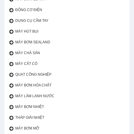
ĐỘNG CƠ ĐIỆN
DỤNG CỤ CẦM TAY
MÁY HÚT BỤI
MÁY BƠM SEALAND
MÁY CHÀ SÀN
MÁY CẮT CỎ
QUẠT CÔNG NGHIỆP
MÁY BƠM HÓA CHẤT
MÁY LÀM LẠNH NƯỚC
MÁY BƠM NHIỆT
THÁP GIẢI NHIỆT
MÁY BƠM MỠ