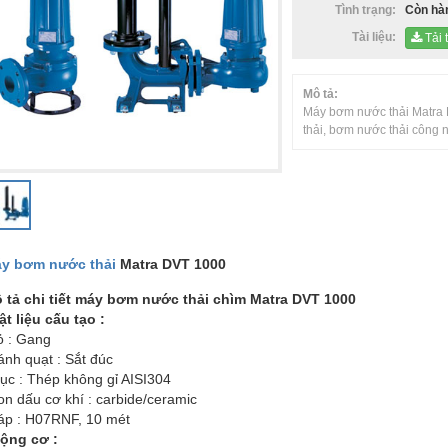
Tình trạng:
Còn hà
biết?
Tài liệu:
Tải t
Mô tả:
Máy bơm nước thải Matra D
Bơm chìm giếng khoan
Máy bơm trục đứng
thải, bơm nước thải công 
Bơm nước thải
Bơm ly tâm
Máy bơm công nghiệp
Máy bơm chữa cháy
Máy bơm tăng áp
Máy bơm nước thải
Máy bơm nước gia đình
Máy bơm đầu rời
y bơm nước thải
Matra DVT 1000
 tả chi tiết máy bơm nước thải chìm Matra DVT 1000
ật liệu cấu tạo :
ỏ : Gang
ánh quạt : Sắt đúc
rục : Thép không gỉ AISI304
on dấu cơ khí : carbide/ceramic
áp : H07RNF, 10 mét
ộng cơ :