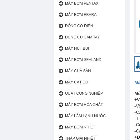
MÁY BƠM PENTAX
MÁY BƠM EBARA
ĐỘNG CƠ ĐIỆN
DỤNG CỤ CẦM TAY
Bơm chìm nước thải
Máy bơm bùn
MÁY HÚT BỤI
Máy bơm hố móng
MÁY BƠM SEALAND
Bơm chìm cắt rác
Máy thổi khí
MÁY CHÀ SÀN
MÁY CẮT CỎ
Má
Mô
QUẠT CÔNG NGHIỆP
+V
MÁY BƠM HÓA CHẤT
-V
-C
MÁY LÀM LẠNH NƯỚC
-T
-C
MÁY BƠM NHIỆT
-C
+Đ
THÁP GIẢI NHIỆT