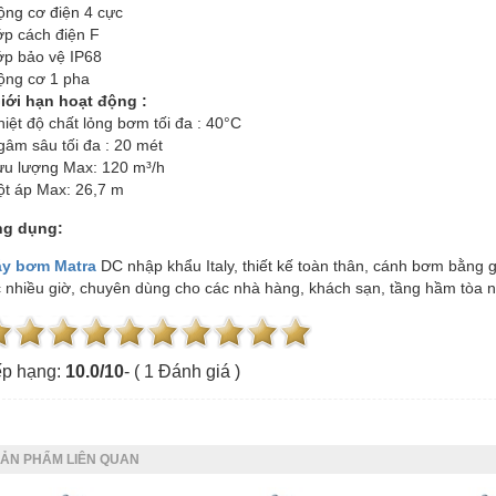
ộng cơ điện 4 cực
MÁY BƠM SEALAND
MÁY CHÀ SÀN
ớp cách điện F
ớp bảo vệ IP68
ộng cơ 1 pha
iới hạn hoạt động :
hiệt độ chất lỏng bơm tối đa : 40°C
gâm sâu tối đa : 20 mét
ưu lượng Max: 120 m³/h
ột áp Max: 26,7 m
Máy bơm hỏa tiễn
Máy bơm cứu hỏa
g dụng:
Máy bơm chìm
y bơm Matra
DC nhập khẩu Italy, thiết kế toàn thân, cánh bơm bằng g
Bơm chân không
c nhiều giờ, chuyên dùng cho các nhà hàng, khách sạn, tầng hầm tòa n
Bơm đa tầng cánh
QUẠT CÔNG NGHIỆP
p hạng:
10.0
/
10
- (
1
Đánh giá )
ẢN PHẨM LIÊN QUAN