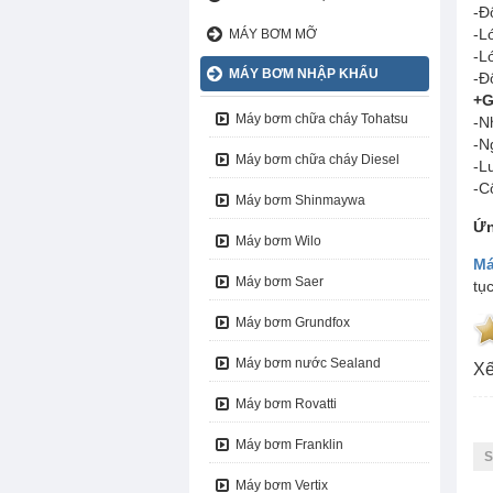
-Đ
MÁY HÚT BỤI
-L
MÁY BƠM MỠ
-L
MÁY BƠM NHẬP KHẨU
-Đ
+G
Máy bơm chữa cháy Tohatsu
-N
-N
Máy bơm chữa cháy Diesel
-L
-C
Máy bơm Shinmaywa
Ứn
Máy bơm Wilo
Má
Máy bơm Saer
tụ
Máy bơm Grundfox
Máy bơm nước Sealand
Xế
Máy bơm Rovatti
Máy bơm Franklin
S
Máy bơm Vertix