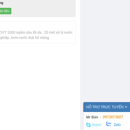
ng
ài liệu
VT 1000 ngâm sâu tối đa : 20 mét xử lý nước
Động cơ điện Teco
nghiệp, bơm nước thải hố móng
Động cơ điện Elektrim
Động cơ điện ATT
Motor Giảm Tốc Tunglee
DỤNG CỤ CẦM TAY
HỖ TRỢ TRỰC TUYẾN
0973073607
Mr Bản
-
Skype
Zalo