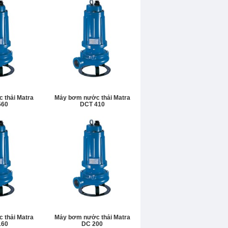
Bơm màng khí nén
Máy bơm dầu
Bơm trục vít
MÁY BƠM MỠ
 thải Matra
Máy bơm nước thải Matra
560
DCT 410
 thải Matra
Máy bơm nước thải Matra
160
DC 200