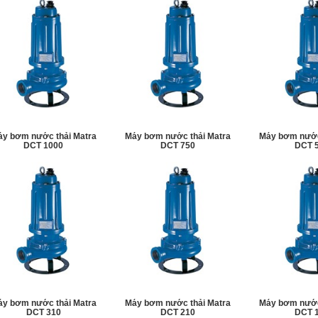
MÁY BƠM NHIỆT
THÁP GIẢI NHIỆT
y bơm nước thải Matra
Máy bơm nước thải Matra
Máy bơm nước
DCT 1000
DCT 750
DCT 
ĐỘNG CƠ DIESEL
MÁY XÂY DỰNG
y bơm nước thải Matra
Máy bơm nước thải Matra
Máy bơm nước
DCT 310
DCT 210
DCT 