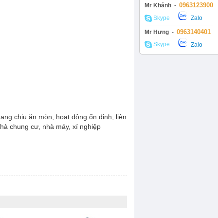
0963123900
Mr Khánh
-
MÁY CẮT CỎ
Skype
Zalo
0963140401
Mr Hưng
-
Skype
Zalo
ang chịu ăn mòn, hoạt động ổn định, liên
hà chung cư, nhà máy, xí nghiệp
MÁY BƠM HÓA CHẤT
Bơm định lượng
Bơm bánh răng