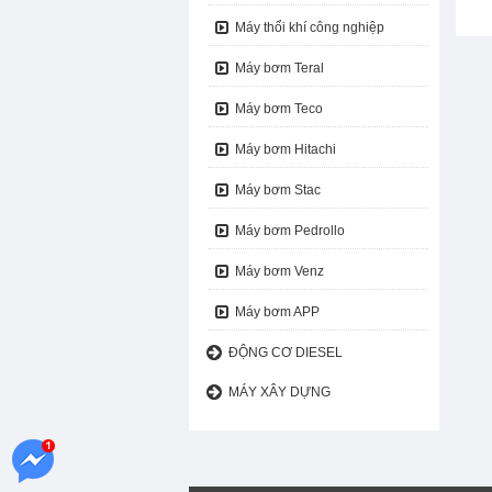
Máy thổi khí công nghiệp
Máy bơm chữa cháy Tohatsu
Máy bơm Teral
Máy bơm chữa cháy Diesel
Máy bơm Shinmaywa
Máy bơm Teco
Máy bơm Wilo
Máy bơm Hitachi
Máy bơm Saer
Máy bơm Stac
Máy bơm Pedrollo
Máy bơm Venz
Máy bơm APP
ĐỘNG CƠ DIESEL
MÁY XÂY DỰNG