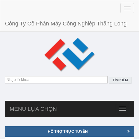
Toggle
naviga
Công Ty Cổ Phần Máy Công Nghiệp Thăng Long
TÌM KIẾM
MENU LỰA CHỌN
Toggle
navigatio
HỖ TRỢ TRỰC TUYẾN