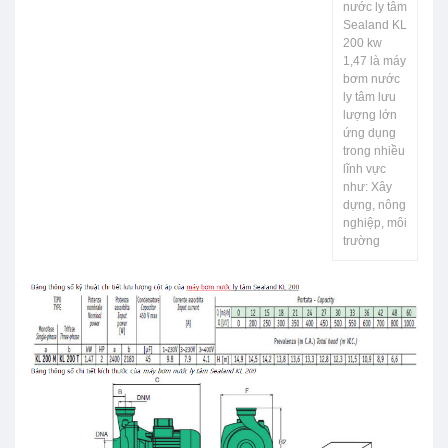
nước ly tâm
Sealand KL
200 kw
1,47 là máy
bơm nước
ly tâm lưu
lượng lớn
ứng dụng
trong nhiều
lĩnh vực
như: Xây
dựng, nông
nghiệp, môi
trường