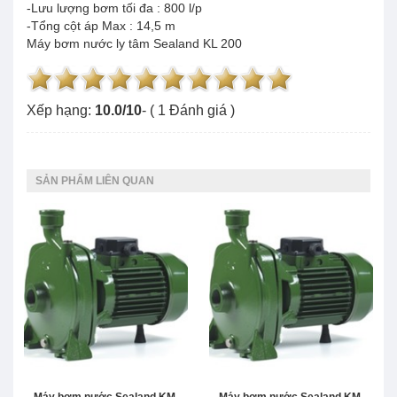
-Lưu lượng bơm tối đa : 800 l/p
-Tổng cột áp Max : 14,5 m
Máy bơm nước ly tâm Sealand KL 200
Xếp hạng:
10.0
/
10
- (
1
Đánh giá )
SẢN PHẨM LIÊN QUAN
Máy bơm nước Sealand KM-
Máy bơm nước Sealand KM-