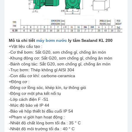
Mô tả chi tiết
máy bơm nước
ly tâm Sealand KL 200
+Vật liệu cấu tạo :
-Cơ thể bơm: Sắt G20, sơn chống gỉ, chống ăn mòn
-Khung động cơ: Sắt G20, sơn chống gỉ, chống ăn mòn
-Bánh công tác: Sắt G20, sơn chống gỉ, chống ăn mòn
-Trục bơm: Thép không gỉ AISI 304
-Con dấu cơ khí: carbone-ceramica
+Động cơ :
-Động cơ lồng sóc, khép kín, tự thông gió
-Động cơ một pha kết nối tụ
-Lớp cách điện F -S1
-Mức độ bảo vệ IP 44
-Bảo vệ hộp thiết bị đầu cuối IP 54
+Phạm vi giới hạn hoạt động :
-Nhiệt độ chất lỏng bơm tối đa : 35 ° C
-Nhiệt độ môi trường tối đa : 40 ° C