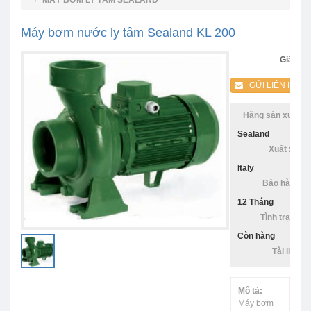
MÁY BƠM LY TÂM SEALAND
Máy bơm nước ly tâm Sealand KL 200
Giá:
GỬI LIÊN HỆ
Hãng sản xuất:
Sealand
Xuất xứ:
Italy
Bảo hàng:
12 Tháng
Tình trạng:
Còn hàng
Tài liệu:
Mô tả:
Máy bơm