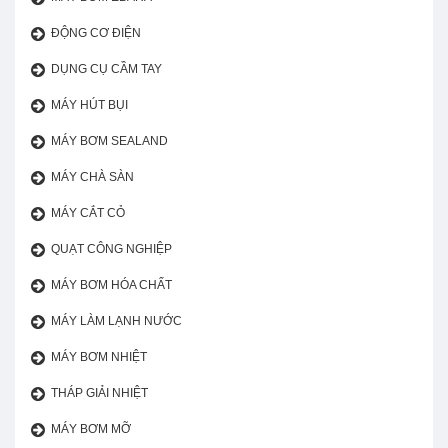
ĐỘNG CƠ ĐIỆN
DỤNG CỤ CẦM TAY
MÁY HÚT BỤI
MÁY BƠM SEALAND
MÁY CHÀ SÀN
MÁY CẮT CỎ
QUẠT CÔNG NGHIỆP
MÁY BƠM HÓA CHẤT
MÁY LÀM LẠNH NƯỚC
MÁY BƠM NHIỆT
THÁP GIẢI NHIỆT
MÁY BƠM MỠ