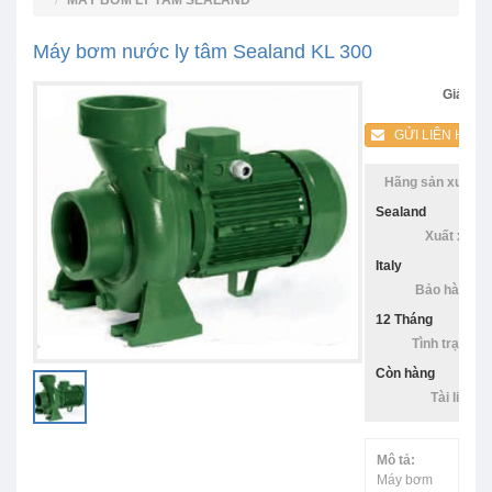
MÁY BƠM LY TÂM SEALAND
Máy bơm nước ly tâm Sealand KL 300
Giá:
GỬI LIÊN HỆ
Hãng sản xuất:
Sealand
Xuất xứ:
Italy
Bảo hàng:
12 Tháng
Tình trạng:
Còn hàng
Tài liệu:
Mô tả:
Máy bơm