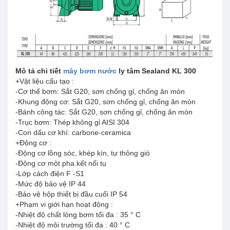
Mô tả chi tiết
máy bơm nước
ly tâm Sealand KL 300
+Vật liệu cấu tạo :
-Cơ thể bơm: Sắt G20, sơn chống gỉ, chống ăn mòn
-Khung động cơ: Sắt G20, sơn chống gỉ, chống ăn mòn
-Bánh công tác: Sắt G20, sơn chống gỉ, chống ăn mòn
-Trục bơm: Thép không gỉ AISI 304
-Con dấu cơ khí: carbone-ceramica
+Động cơ :
-Động cơ lồng sóc, khép kín, tự thông gió
-Động cơ một pha kết nối tụ
-Lớp cách điện F -S1
-Mức độ bảo vệ IP 44
-Bảo vệ hộp thiết bị đầu cuối IP 54
+Phạm vi giới hạn hoạt động :
-Nhiệt độ chất lỏng bơm tối đa : 35 ° C
-Nhiệt độ môi trường tối đa : 40 ° C