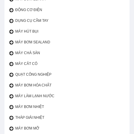
ĐỘNG CƠ ĐIỆN
DỤNG CỤ CẦM TAY
MÁY HÚT BỤI
MÁY BƠM SEALAND
MÁY CHÀ SÀN
MÁY CẮT CỎ
QUẠT CÔNG NGHIỆP
MÁY BƠM HÓA CHẤT
MÁY LÀM LẠNH NƯỚC
MÁY BƠM NHIỆT
THÁP GIẢI NHIỆT
MÁY BƠM MỠ