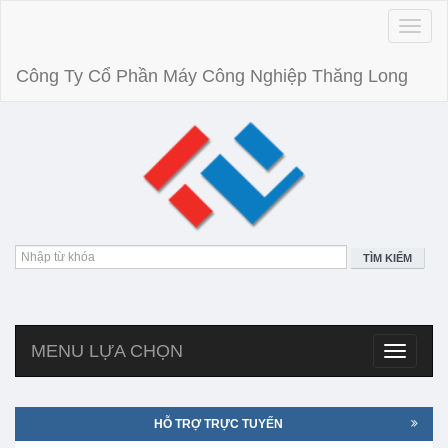
Toggle
naviga
Công Ty Cổ Phần Máy Công Nghiệp Thăng Long
TÌM KIẾM
MENU LỰA CHỌN
Toggle
navigatio
HỖ TRỢ TRỰC TUYẾN